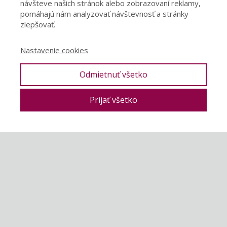
návšteve našich stránok alebo zobrazovaní reklamy,
pomáhajú nám analyzovať návštevnosť a stránky
zlepšovať.
Pamatovat si mě
Nastavenie cookies
Prihlásiť sa
Odmietnuť všetko
Zabudli ste heslo?
Prijať všetko
O autorke
Kontakt