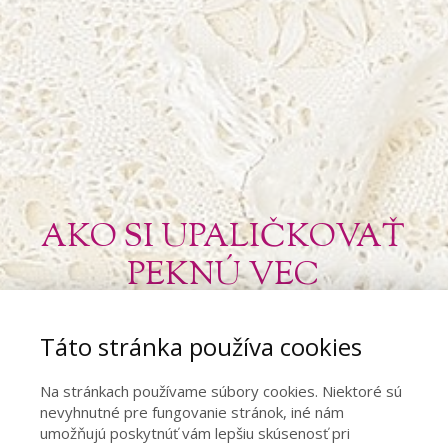
AKO SI UPALIČKOVAŤ
PEKNÚ VEC
Táto časť je len pre členov.
Táto stránka používa cookies
Ak ste členmi, vložte prosím svoje údaje.
Na stránkach používame súbory cookies. Niektoré sú
nevyhnutné pre fungovanie stránok, iné nám
umožňujú poskytnúť vám lepšiu skúsenosť pri