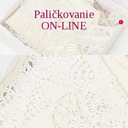
Paličkovanie
ON-LINE
0
MENU