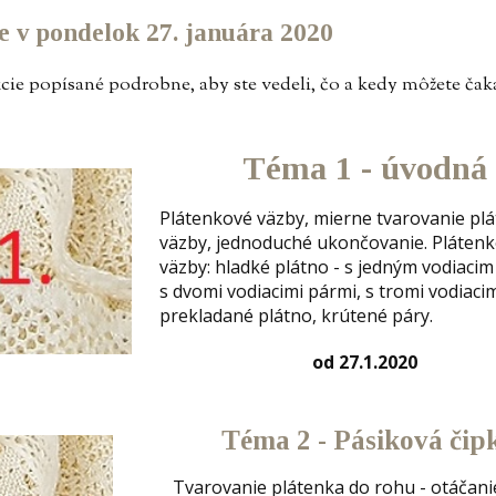
 v pondelok 27. januára 2020
kcie popísané podrobne, aby ste vedeli, čo a kedy môžete čak
Téma 1 - úvodná
Plátenkové väzby, mierne tvarovanie pl
väzby, jednoduché ukončovanie. Pláten
väzby: hladké plátno - s jedným vodiaci
s dvomi vodiacimi pármi, s tromi vodiaci
prekladané plátno, krútené páry.
od 27.1.2020
Téma 2 - Pásiková čip
Tvarovanie plátenka do rohu - otáčani