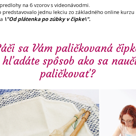
predlohy na 6 vzorov s videonávodmi.
 predstavovalo jednu lekciu zo základného online kurzu
ia
\"Od plátenka po zúbky v čipke\".
áči sa Vám paličkovaná čipk
 hľadáte spôsob ako sa nauč
paličkovať?