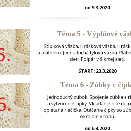
od 9.3.2020
Téma 5 - Výplňové väz
Stĺpiková väzba. Hrášková väzba. Hráš
a plátenko. Jednoduchá tylová väzba. Pláte
sieti. Polpár v šikmej sieti.
ŠTART: 23.3.2020
Téma 6 - Zúbky v čip
Jednoduchý zúbok. Spojenie zúbka s r
a vytvorenie čipky. Vkladanie nite do ri
opletaná riečička. Otáčanie čipky so z
okrajom v rohu.
od 6.4.2020