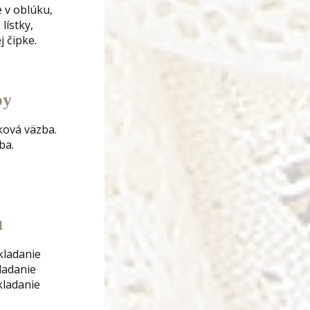
 v oblúku,
lístky,
 čipke.
by
ková väzba.
ba.
a
kladanie
ladanie
kladanie