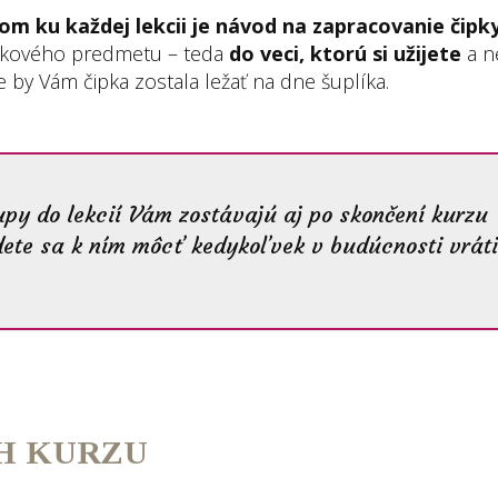
m ku každej lekcii je návod na zapracovanie čipk
tkového predmetu – teda
do veci, ktorú si užijete
a n
e by Vám čipka zostala ležať na dne šuplíka.
upy do lekcií Vám zostávajú aj po skončení kurzu
ete sa k ním môcť kedykoľvek v budúcnosti vráti
H KURZU