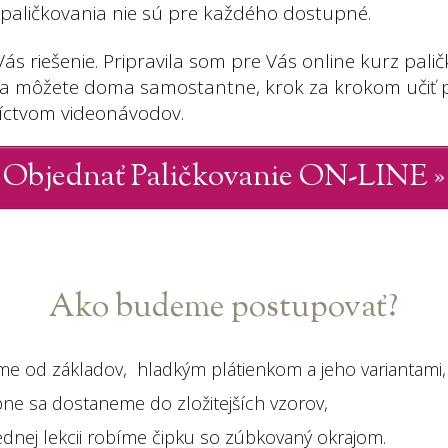
 paličkovania nie sú pre každého dostupné.
s riešenie. Pripravila som pre Vás online kurz palič
sa môžete doma samostantne, krok za krokom učiť p
íctvom videonávodov.
Objednať Paličkovanie ON-LINE »
Ako budeme postupovať?
e od základov, hladkým plátienkom a jeho variantami,
ne sa dostaneme do zložitejších vzorov,
ednej lekcii robíme čipku so zúbkovaný okrajom.