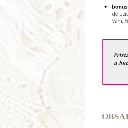
bonuso
do úži
Vám, ž
Príst
a bud
OBSA