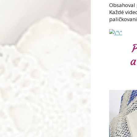
Obsahoval 
Každé video
paličkovan
P
a