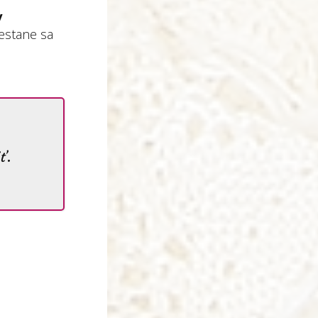
y
estane sa
ť.