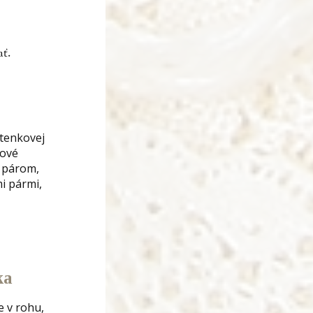
ať.
átenkovej
kové
m párom,
mi pármi,
ka
e v rohu,