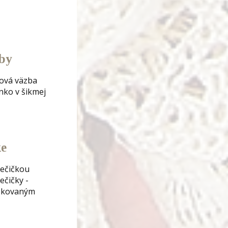
by
ková väzba
nko v šikmej
ke
iečičkou
ečičky -
úbkovaným