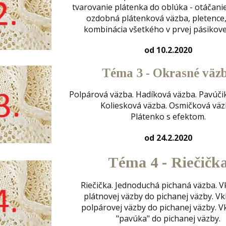
tvarovanie plátenka do oblúka - otáčanie
ozdobná plátenková väzba, pletence, 
kombinácia všetkého v prvej pásikovej
od 10.2.2020
Téma 3 - Okrasné väz
Polpárová väzba. Hadíková väzba. Pavúči
Koliesková väzba. Osmičková väz
Plátenko s efektom.
od 24.2.2020
Téma 4 - Riečičk
Riečička. Jednoduchá pichaná väzba. V
plátnovej väzby do pichanej väzby. Vk
polpárovej väzby do pichanej väzby. V
"pavúka" do pichanej väzby.