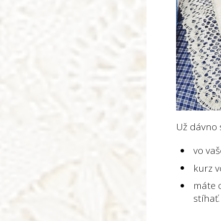
Už dávno s
vo vaš
kurz v
máte o
stíhať.