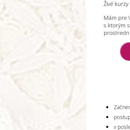
Živé kurzy
Mám pre Vá
s ktorým 
prostredn
Začnem
postup
v posl